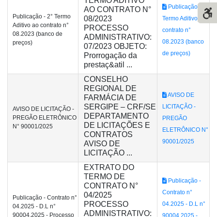
TERMO ADITIVO
Publicação - 2°
AO CONTRATO N°
Publicação - 2° Termo
08/2023
Termo Aditivo ao
Aditivo ao contrato n°
PROCESSO
contrato n°
08.2023 (banco de
ADMINISTRATIVO:
08.2023 (banco
preços)
07/2023 OBJETO:
de preços)
Prorrogação da
prestaç&atil ...
CONSELHO
REGIONAL DE
AVISO DE
FARMÁCIA DE
SERGIPE – CRF/SE
LICITAÇÃO -
AVISO DE LICITAÇÃO -
DEPARTAMENTO
PREGÃO ELETRÔNICO
PREGÃO
DE LICITAÇÕES E
N° 90001/2025
ELETRÔNICO N°
CONTRATOS
90001/2025
AVISO DE
LICITAÇÃO ...
EXTRATO DO
TERMO DE
Publicação -
CONTRATO N°
Contrato n°
04/2025
Publicação - Contrato n°
PROCESSO
04.2025 - D.L n°
04.2025 - D.L n°
ADMINISTRATIVO:
90004.2025 - Processo
90004.2025 -