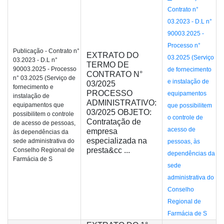
Contrato n°
03.2023 - D.L n°
90003.2025 -
Processo n°
Publicação - Contrato n°
EXTRATO DO
03.2025 (Serviço
03.2023 - D.L n°
TERMO DE
90003.2025 - Processo
de fornecimento
CONTRATO N°
n° 03.2025 (Serviço de
e instalação de
03/2025
fornecimento e
PROCESSO
equipamentos
instalação de
ADMINISTRATIVO:
equipamentos que
que possibilitem
03/2025 OBJETO:
possibilitem o controle
o controle de
Contratação de
de acesso de pessoas,
acesso de
empresa
às dependências da
especializada na
sede administrativa do
pessoas, às
presta&cc ...
Conselho Regional de
dependências da
Farmácia de S
sede
administrativa do
Conselho
Regional de
Farmácia de S