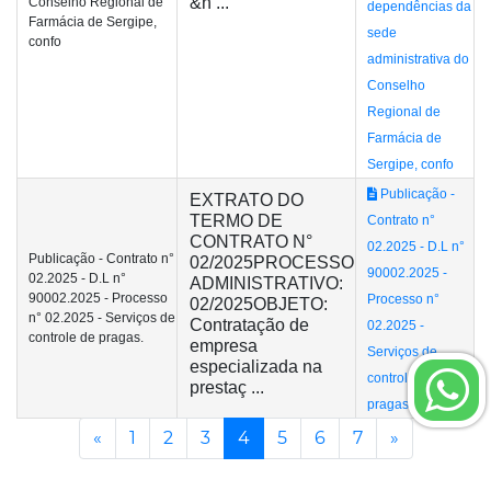
&n ...
Conselho Regional de
dependências da
Farmácia de Sergipe,
sede
confo
administrativa do
Conselho
Regional de
Farmácia de
Sergipe, confo
Publicação -
EXTRATO DO
TERMO DE
Contrato n°
CONTRATO N°
02.2025 - D.L n°
Publicação - Contrato n°
02/2025PROCESSO
90002.2025 -
02.2025 - D.L n°
ADMINISTRATIVO:
90002.2025 - Processo
Processo n°
02/2025OBJETO:
n° 02.2025 - Serviços de
Contratação de
02.2025 -
controle de pragas.
empresa
Serviços de
especializada na
controle de
prestaç ...
pragas.
Anterior
(current)
Próxima
«
1
2
3
4
5
6
7
»