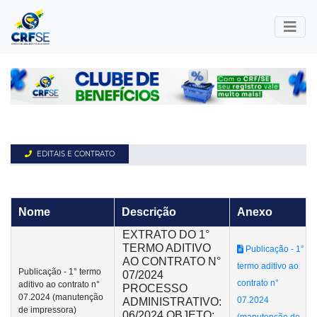
EDITAIS E CONTRATO
Nome
Descrição
Anexo
EXTRATO DO 1°
TERMO ADITIVO
Publicação - 1°
AO CONTRATO N°
termo aditivo ao
Publicação - 1° termo
07/2024
contrato n°
aditivo ao contrato n°
PROCESSO
07.2024 (manutenção
07.2024
ADMINISTRATIVO:
de impressora)
06/2024 OBJETO:
(manutenção de