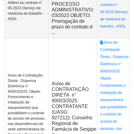
Aditivo ao contrato n°
PROCESSO
contrato n°
06.2023 (Serviço de
ADMINISTRATIVO:
06.2023 (Serviço
medicina do trabalho -
03/2023 OBJETO:
ASO)
de medicina do
Prorrogação de
prazo do contrato d
trabalho - ASO)
...
Aviso de
Contratação
Direta - Dispensa
Eletrônica n°
90003/2025.
Aviso de Contratação
Objeto:
Direta - Dispensa
Aviso de
Fornecimento e
Eletrônica n°
CONTRATAÇÃO
90003/2025. Objeto:
instalação de
DIRETA n°
Fornecimento e
equipamentos
90003/2025
instalação de
CONTRATANTE
que possibilitem
equipamentos que
(UASG:
possibilitem o controle
o controle de
927212): Conselho
de acesso de pessoas,
acesso de
Regional de
nas dependências da
Farmácia de Sergipe
pessoas, nas
sede administrativa do