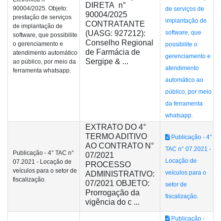
DIRETA n°
90004/2025. Objeto:
de serviços de
90004/2025
prestação de serviços
implantação de
CONTRATANTE
de implantação de
(UASG: 927212):
software, que
software, que possibilite
Conselho Regional
o gerenciamento e
possibilite o
de Farmácia de
atendimento automático
gerenciamento e
Sergipe & ...
ao público, por meio da
atendimento
ferramenta whatsapp.
automático ao
público, por meio
da ferramenta
whatsapp.
EXTRATO DO 4°
TERMO ADITIVO
Publicação - 4°
AO CONTRATO N°
TAC n° 07.2021 -
Publicação - 4° TAC n°
07/2021
Locação de
07.2021 - Locação de
PROCESSO
veículos para o setor de
veículos para o
ADMINISTRATIVO:
fiscalização.
07/2021 OBJETO:
setor de
Prorrogação da
fiscalização.
vigência do c ...
Publicação -