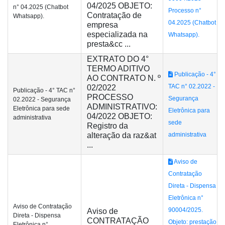
04/2025 OBJETO:
n° 04.2025 (Chatbot
Processo n°
Contratação de
Whatsapp).
04.2025 (Chatbot
empresa
especializada na
Whatsapp).
presta&cc ...
EXTRATO DO 4°
TERMO ADITIVO
Publicação - 4°
AO CONTRATO N. º
TAC n° 02.2022 -
02/2022
Publicação - 4° TAC n°
PROCESSO
Segurança
02.2022 - Segurança
ADMINISTRATIVO:
Eletrônica para sede
Eletrônica para
04/2022 OBJETO:
administrativa
sede
Registro da
alteração da raz&at
administrativa
...
Aviso de
Contratação
Direta - Dispensa
Eletrônica n°
Aviso de Contratação
90004/2025.
Aviso de
Direta - Dispensa
CONTRATAÇÃO
Objeto: prestação
Eletrônica n°