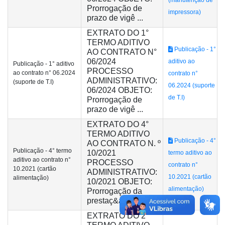
Prorrogação de
impressora)
prazo de vigê ...
EXTRATO DO 1°
TERMO ADITIVO
Publicação - 1°
AO CONTRATO N°
06/2024
aditivo ao
Publicação - 1° aditivo
PROCESSO
ao contrato n° 06.2024
contrato n°
ADMINISTRATIVO:
(suporte de T.I)
06.2024 (suporte
06/2024 OBJETO:
de T.I)
Prorrogação de
prazo de vigê ...
EXTRATO DO 4°
TERMO ADITIVO
Publicação - 4°
AO CONTRATO N. º
Publicação - 4° termo
10/2021
termo aditivo ao
aditivo ao contrato n°
PROCESSO
contrato n°
10.2021 (cartão
ADMINISTRATIVO:
10.2021 (cartão
alimentação)
10/2021 OBJETO:
alimentação)
Prorrogação da
prestaç&a ...
EXTRATO DO 2°