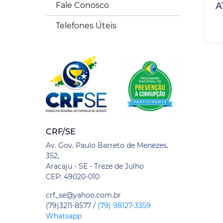
A
Fale Conosco
Telefones Úteis
CRF/SE
Av. Gov. Paulo Barreto de Menezes,
352,
Aracaju - SE - Treze de Julho
CEP: 49020-010
crf_se@yahoo.com.br
(79)3211-8577 /
(79) 98127-3359
Whatsapp