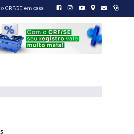
 o CRF/SE em casa
25