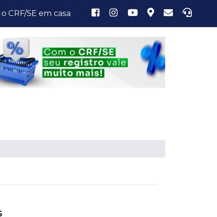
 o CRF/SE em casa
5