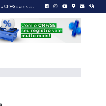
 o CRF/SE em casa
25