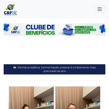
Farmácia estética: harmonização corporal é o tratamento mais
procurado do ano