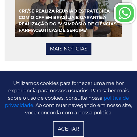
CRF/SE REALIZA REUNIÃO ESTRATÉGICA
COM O CFF EM BRASÍLIA E GARANTE A
REALIZAÇÃO DO ‘V SIMPÓSIO DE CIÊNCIAS
FARMACÊUTICAS DE SERGIPE’
MAIS NOTÍCIAS
Utilizamos cookies para fornecer uma melhor
© Copyright 2026 Conselho Regional de Sergipe -
experiência para nossos usuários. Para saber mais
CRF/SE | Direitos Reservados
sobre o uso de cookies, consulte nossa
política de
privacidade
. Ao continuar navegando em nosso site,
você concorda com a nossa política.
ACEITAR