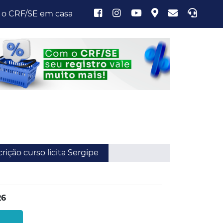
 o CRF/SE em casa
rição curso licita Sergipe
26