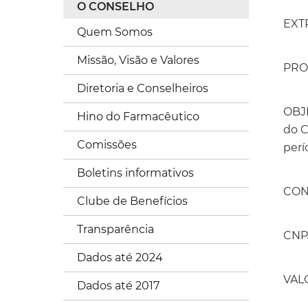
O CONSELHO
EXT
Quem Somos
Missão, Visão e Valores
PRO
Diretoria e Conselheiros
OBJE
Hino do Farmacêutico
do C
Comissões
perí
Boletins informativos
CON
Clube de Benefícios
Transparência
CNPJ
Dados até 2024
VALO
Dados até 2017