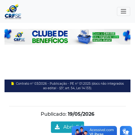
Contrato n° 03/2026 - Publicação - PE n° 01.2025 (docs não integrados
ao edital - §3°, art. 54, Lei 14.133).
Publicado:
19/05/2026
Abrir Edital