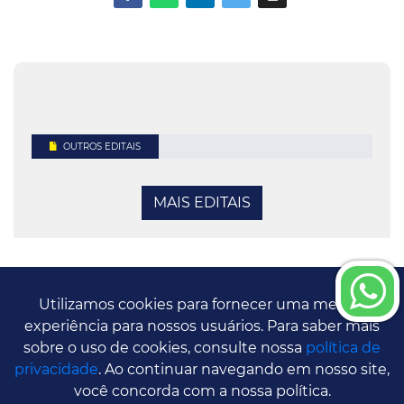
OUTROS EDITAIS
MAIS EDITAIS
Utilizamos cookies para fornecer uma melhor
© Copyright 2026 Conselho Regional de Sergipe -
experiência para nossos usuários. Para saber mais
CRF/SE | Direitos Reservados
sobre o uso de cookies, consulte nossa
política de
privacidade
. Ao continuar navegando em nosso site,
você concorda com a nossa política.