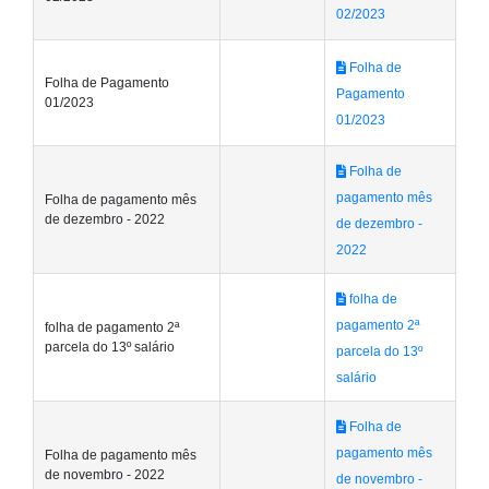
02/2023
Folha de
Folha de Pagamento
Pagamento
01/2023
01/2023
Folha de
pagamento mês
Folha de pagamento mês
de dezembro - 2022
de dezembro -
2022
folha de
pagamento 2ª
folha de pagamento 2ª
parcela do 13º salário
parcela do 13º
salário
Folha de
pagamento mês
Folha de pagamento mês
de novembro - 2022
de novembro -